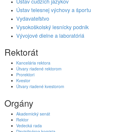
Ústav cudzích jazykov
Ústav telesnej výchovy a športu
Vydavateľstvo
Vysokoškolský lesnícky podnik
Vývojové dielne a laboratóriá
Rektorát
Kancelária rektora
Útvary riadené rektorom
Prorektori
Kvestor
Útvary riadené kvestorom
Orgány
Akademický senát
Rektor
Vedecká rada
Disciplinárna komisia