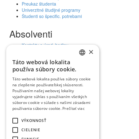
Preukaz študenta
Univerzitné študijné programy
Študenti so špecific. potrebami
Absolventi
Kontakty a úrad. hodiny
×
Uplatnenie absolventov
Táto webová lokalita
SLOVAK
Verejnosť a médiá
používa súbory cookie.
ENGLISH
Táto webová lokalita používa súbory cookie
Kalendár udalostí
na zlepšenie používateľskej skúsenosti.
Univerzitný magazín
Používaním našej webovej lokality
Zverejňovanie údajov
vyjadrujete súhlas s používaním všetkých
Aktuality a oznamy
súborov cookie v súlade s našimi zásadami
Ochrana osobných údajov (GDPR)
používania súborov cookie.
Prečítať viac
Vyhlásenie o prístupnosti
Vyhľadávanie
VÝKONNOSŤ
Facebook
CIELENIE
Youtube
Instagram