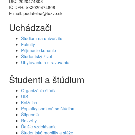
DIČ: 2020474808
IČ DPH: SK2020474808
E-mail: podatelna@tuzvo.sk
Uchádzači
Štúdium na univerzite
Fakulty
Prijímacie konanie
Študentský život
Ubytovanie a stravovanie
Študenti a štúdium
Organizácia štúdia
UIS
Knižnica
Poplatky spojené so štúdiom
Štipendiá
Rozvrhy
Ďalšie vzdelávanie
Študentské mobility a stáže