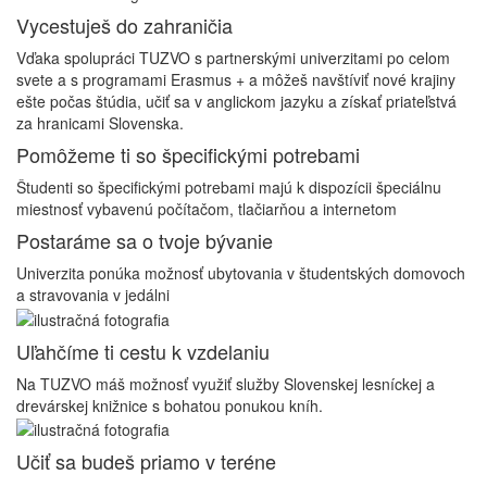
Vycestuješ do zahraničia
Vďaka spolupráci TUZVO s partnerskými univerzitami po celom
svete a s programami Erasmus + a môžeš navštíviť nové krajiny
ešte počas štúdia, učiť sa v anglickom jazyku a získať priateľstvá
za hranicami Slovenska.
Pomôžeme ti so špecifickými potrebami
Študenti so špecifickými potrebami majú k dispozícii špeciálnu
miestnosť vybavenú počítačom, tlačiarňou a internetom
Postaráme sa o tvoje bývanie
Univerzita ponúka možnosť ubytovania v študentských domovoch
a stravovania v jedálni
Uľahčíme ti cestu k vzdelaniu
Na TUZVO máš možnosť využiť služby Slovenskej lesníckej a
drevárskej knižnice s bohatou ponukou kníh.
Učiť sa budeš priamo v teréne