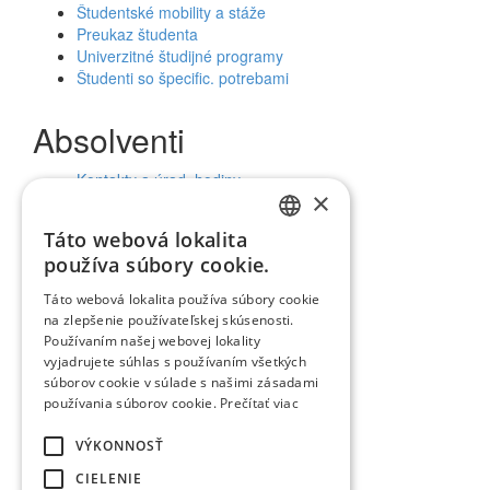
Študentské mobility a stáže
Preukaz študenta
Univerzitné študijné programy
Študenti so špecific. potrebami
Absolventi
Kontakty a úrad. hodiny
×
Uplatnenie absolventov
Táto webová lokalita
SLOVAK
Verejnosť a médiá
používa súbory cookie.
ENGLISH
Táto webová lokalita používa súbory cookie
Kalendár udalostí
na zlepšenie používateľskej skúsenosti.
Univerzitný magazín
Používaním našej webovej lokality
Zverejňovanie údajov
vyjadrujete súhlas s používaním všetkých
Aktuality a oznamy
súborov cookie v súlade s našimi zásadami
Ochrana osobných údajov (GDPR)
používania súborov cookie.
Prečítať viac
Vyhlásenie o prístupnosti
Vyhľadávanie
VÝKONNOSŤ
Facebook
CIELENIE
Youtube