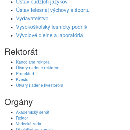
Ústav cudzích jazykov
Ústav telesnej výchovy a športu
Vydavateľstvo
Vysokoškolský lesnícky podnik
Vývojové dielne a laboratóriá
Rektorát
Kancelária rektora
Útvary riadené rektorom
Prorektori
Kvestor
Útvary riadené kvestorom
Orgány
Akademický senát
Rektor
Vedecká rada
Disciplinárna komisia