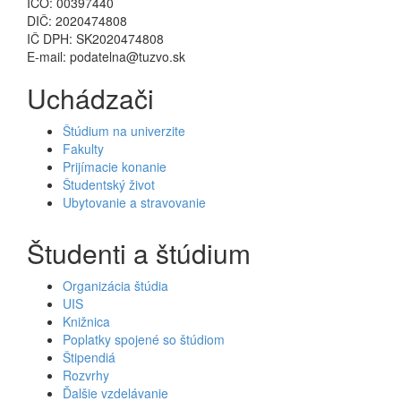
IČO: 00397440
DIČ: 2020474808
IČ DPH: SK2020474808
E-mail: podatelna@tuzvo.sk
Uchádzači
Štúdium na univerzite
Fakulty
Prijímacie konanie
Študentský život
Ubytovanie a stravovanie
Študenti a štúdium
Organizácia štúdia
UIS
Knižnica
Poplatky spojené so štúdiom
Štipendiá
Rozvrhy
Ďalšie vzdelávanie