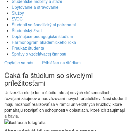
Študentské mobility a stáže
Ubytovanie a stravovanie
Služby
ŠVOČ
Študenti so špecifickými potrebami
Študentský život
Doplňujúce pedagogické štúdium
Harmonogram akademického roka
Preukaz študenta
Správy o vzdelávacej činnosti
Opýtajte sa nás
Prihláška na štúdium
Čaká ťa štúdium so skvelými
príležitosťami
Univerzita nie je len o štúdiu, ale aj nových skúsenostiach,
rozvíjaní záujmov a nadväzovaní nových priateľstiev. Naši študenti
majú možnosť realizovať sa v rámci univerzitných krúžkov, ktoré
pomáhajú rozvíjať ich schopnosti v oblastiach, ktoré ich zaujímajú
a bavia.
Absolvuješ štúdium prepojené s praxou