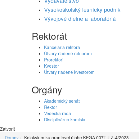
Vydavateľstvo
Vysokoškolský lesnícky podnik
Vývojové dielne a laboratóriá
Rektorát
Kancelária rektora
Útvary riadené rektorom
Prorektori
Kvestor
Útvary riadené kvestorom
Orgány
Akademický senát
Rektor
Vedecká rada
Disciplinárna komisia
Zatvoriť
Domov
Kolokvium ku grantovej úlohe KEGA 007TU Z-4/2023