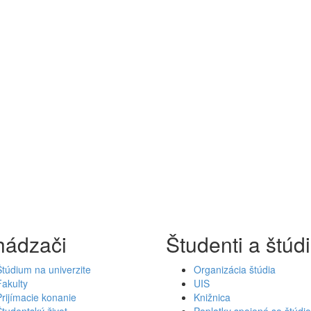
hádzači
Študenti a štúd
Štúdium na univerzite
Organizácia štúdia
Fakulty
UIS
Prijímacie konanie
Knižnica
Študentský život
Poplatky spojené so štúdi