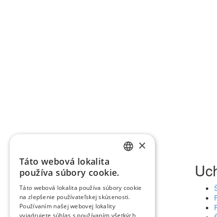
×
Táto webová lokalita
Uc
SLOVAK
používa súbory cookie.
ENGLISH
Táto webová lokalita používa súbory cookie
T. G. Masaryka 24
na zlepšenie používateľskej skúsenosti.
960 01 Zvolen
Používaním našej webovej lokality
Slovenská republika
vyjadrujete súhlas s používaním všetkých