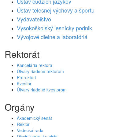
Ústav cudzích jazykov
Ústav telesnej výchovy a športu
Vydavateľstvo
Vysokoškolský lesnícky podnik
Vývojové dielne a laboratóriá
Rektorát
Kancelária rektora
Útvary riadené rektorom
Prorektori
Kvestor
Útvary riadené kvestorom
Orgány
Akademický senát
Rektor
Vedecká rada
Disciplinárna komisia