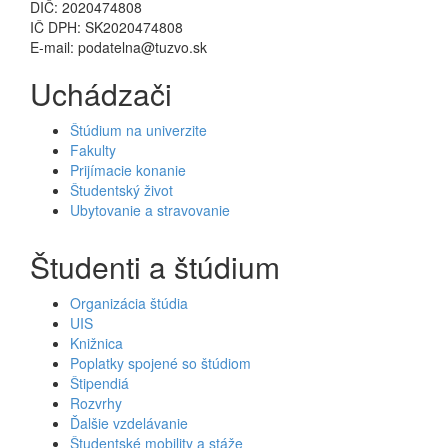
DIČ: 2020474808
IČ DPH: SK2020474808
E-mail: podatelna@tuzvo.sk
Uchádzači
Štúdium na univerzite
Fakulty
Prijímacie konanie
Študentský život
Ubytovanie a stravovanie
Študenti a štúdium
Organizácia štúdia
UIS
Knižnica
Poplatky spojené so štúdiom
Štipendiá
Rozvrhy
Ďalšie vzdelávanie
Študentské mobility a stáže