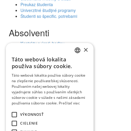
Preukaz študenta
Univerzitné študijné programy
Študenti so špecific. potrebami
Absolventi
Kontakty a úrad. hodiny
×
Uplatnenie absolventov
Táto webová lokalita
SLOVAK
Verejnosť a médiá
používa súbory cookie.
ENGLISH
Táto webová lokalita používa súbory cookie
Kalendár udalostí
na zlepšenie používateľskej skúsenosti.
Univerzitný magazín
Používaním našej webovej lokality
Zverejňovanie údajov
vyjadrujete súhlas s používaním všetkých
Aktuality a oznamy
súborov cookie v súlade s našimi zásadami
Ochrana osobných údajov (GDPR)
používania súborov cookie.
Prečítať viac
Vyhlásenie o prístupnosti
Vyhľadávanie
VÝKONNOSŤ
Facebook
CIELENIE
Youtube