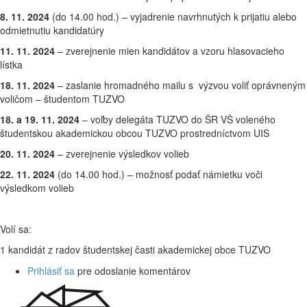
8. 11. 2024
(do 14.00 hod.) – vyjadrenie navrhnutých k prijatiu alebo
odmietnutiu kandidatúry
11. 11. 2024
– zverejnenie mien kandidátov a vzoru hlasovacieho
lístka
18. 11. 2024
– zaslanie hromadného mailu s výzvou voliť oprávneným
voličom – študentom TUZVO
18. a 19. 11. 2024
– voľby delegáta TUZVO do ŠR VŠ voleného
študentskou akademickou obcou TUZVO prostredníctvom UIS
20. 11. 2024
– zverejnenie výsledkov volieb
22. 11. 2024
(do 14.00 hod.) – možnosť podať námietku voči
výsledkom volieb
Volí sa:
1 kandidát z radov študentskej časti akademickej obce TUZVO
Prihlásiť sa
pre odoslanie komentárov