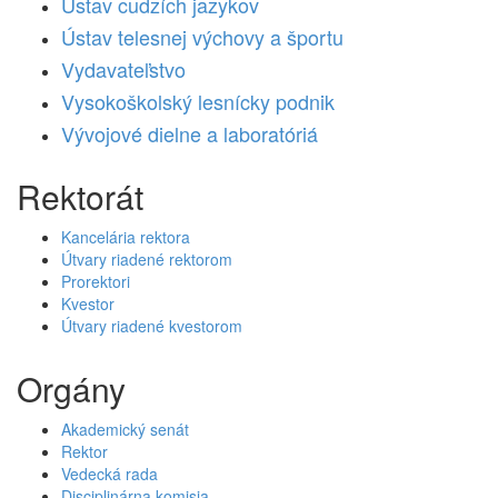
Ústav cudzích jazykov
Ústav telesnej výchovy a športu
Vydavateľstvo
Vysokoškolský lesnícky podnik
Vývojové dielne a laboratóriá
Rektorát
Kancelária rektora
Útvary riadené rektorom
Prorektori
Kvestor
Útvary riadené kvestorom
Orgány
Akademický senát
Rektor
Vedecká rada
Disciplinárna komisia