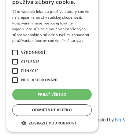
Verejnosť a médiá
používa súbory cookie.
ENGLISH
Táto webová lokalita používa súbory cookie
Kalendár udalostí
na zlepšenie používateľskej skúsenosti.
Univerzitný magazín
Používaním našej webovej lokality
Zverejňovanie údajov
vyjadrujete súhlas s používaním všetkých
Aktuality a oznamy
súborov cookie v súlade s našimi zásadami
Ochrana osobných údajov (GDPR)
používania súborov cookie.
Prečítať viac
Vyhlásenie o prístupnosti
Vyhľadávanie
VÝKONNOSŤ
Facebook
CIELENIE
Youtube
Instagram
FUNKCIE
Wikipedia
NEKLASIFIKOVANÉ
Univerzitný magazín
Medzinárodné vzťahy
PRIJAŤ VŠETKO
Veda a výskum
Zamestnanci
Kontakt
ODMIETNUŤ VŠETKO
(c) 2017 Technická univerzita vo Zvolene | Created by
Big &
ZOBRAZIŤ PODROBNOSTI
BIGGER s.r.o.