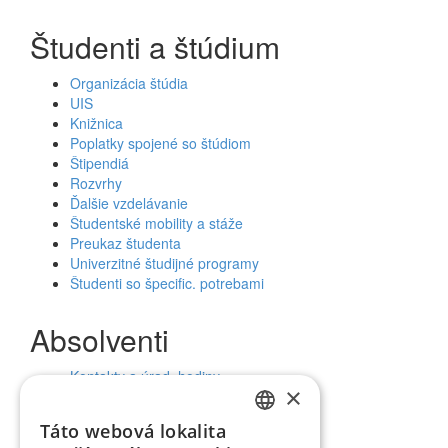
Študenti a štúdium
Organizácia štúdia
UIS
Knižnica
Poplatky spojené so štúdiom
Štipendiá
Rozvrhy
Ďalšie vzdelávanie
Študentské mobility a stáže
Preukaz študenta
Univerzitné študijné programy
Študenti so špecific. potrebami
Absolventi
Kontakty a úrad. hodiny
×
Uplatnenie absolventov
Táto webová lokalita
SLOVAK