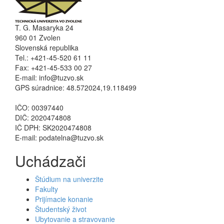
T. G. Masaryka 24
960 01 Zvolen
Slovenská republika
Tel.: +421-45-520 61 11
Fax: +421-45-533 00 27
E-mail: info@tuzvo.sk
GPS súradnice: 48.572024,19.118499
IČO: 00397440
DIČ: 2020474808
IČ DPH: SK2020474808
E-mail: podatelna@tuzvo.sk
Uchádzači
Štúdium na univerzite
Fakulty
Prijímacie konanie
Študentský život
Ubytovanie a stravovanie